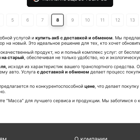
5
6
7
8
9
10
11
12
13
обной услугой и
купить акб с доставкой и обменом
. Мы предла
 на новый. Это идеальное решение для тех, кто хочет обновить
кокачественный продукт, но и полный комплекс услуг: от беспл
 на старый
, обеспечивая не только удобство, но и экологическ
ля,
исходя из характеристик вашего транспортного средства. Он
ему авто. Услуга
с доставкой и обменом
делает процесс покупк
редлагается по конкурентоспособной
цене
, что делает покупк
но.
йте "Масса" для лучшего сервиса и продукции. Мы заботимся о
лям
О компании