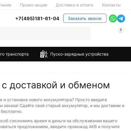
пании
Промо-акции
Доставка и оплата
Контакты
+7(495)181-61-04
Заказать звонок
0
го транспорта
Пуско-зарядные устройства
 с доставкой и обменом
е и установке нового аккумулятора? Просто введите
 заказа! Сдайте свой старый аккумулятор, и мы доставим и
 бесплатно.
пособ сэкономить время и деньги на обслуживании вашего
зоваться предложением, введите промокод AKB и получите