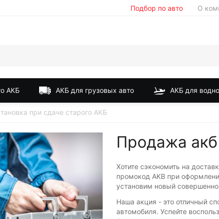
Подбор по авто
О ком
о АКБ
АКБ для грузовых авто
АКБ для водно
становка при сдаче старого АКБ
Продажа акб
Хотите сэкономить на доставк
промокод AKB при оформлении
установим новый совершенно
Наша акция - это отличный с
автомобиля. Успейте восполь