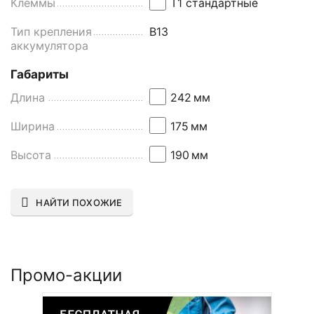
Клеммы
Т1 стандартные
Тип крепления
B13
аккумулятора
Габариты
Длина
242
мм
Ширина
175
мм
Высота
190
мм
НАЙТИ ПОХОЖИЕ
Промо-акции