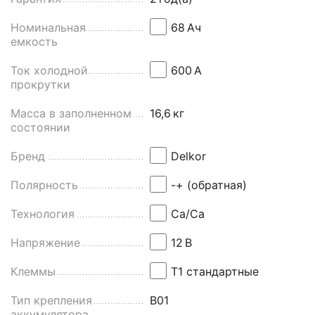
Номинальная
68
Aч
емкость
Ток холодной
600
А
прокрутки
Масса в заполненном
16,6
кг
состоянии
Бренд
Delkor
Полярность
-+ (обратная)
Технология
Ca/Ca
Напряжение
12
В
Клеммы
Т1 стандартные
Тип крепления
B01
аккумулятора