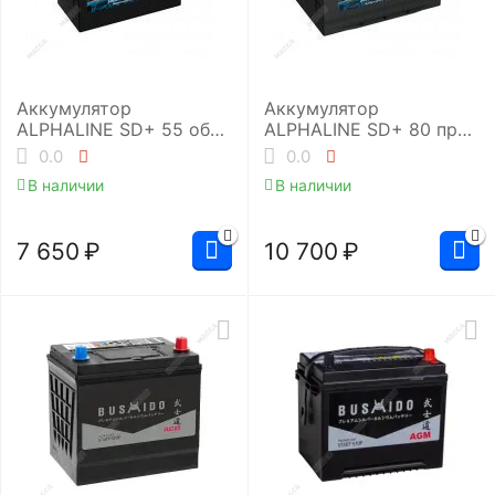
Аккумулятор
Аккумулятор
ALPHALINE SD+ 55 обр
ALPHALINE SD+ 80 пр
(70B24LS, станд кл)
(95D26R)
0.0
0.0
В наличии
В наличии
7 650
₽
10 700
₽