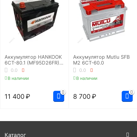
Аккумулятор HANKOOK
Аккумулятор Mutlu SFB
6СТ-80.1 (MF95D26FR)
M2 6СТ-60.0
бортик
0.0
0.0
В наличии
В наличии
11 400
₽
8 700
₽
Каталог