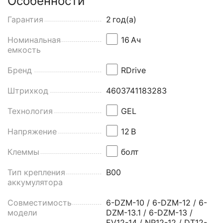
Особенности
Гарантия
2
год(а)
Номинальная
16
Aч
емкость
Бренд
RDrive
Штрихкод
4603741183283
Технология
GEL
Напряжение
12
В
Клеммы
болт
Тип крепления
B00
аккумулятора
Совместимость
6-DZM-10 / 6-DZM-12 / 6-
модели
DZM-13.1 / 6-DZM-13 /
EV12-14 / NP12-12 / DT12-