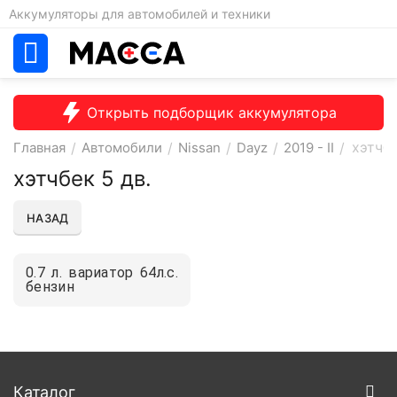
Аккумуляторы для автомобилей и техники
Открыть подборщик аккумулятора
хэтчбе
Главная
/
Автомобили
/
Nissan
/
Dayz
/
2019 - II
/
хэтчбек 5 дв.
НАЗАД
0.7 л. вариатор 64л.с.
бензин
Каталог