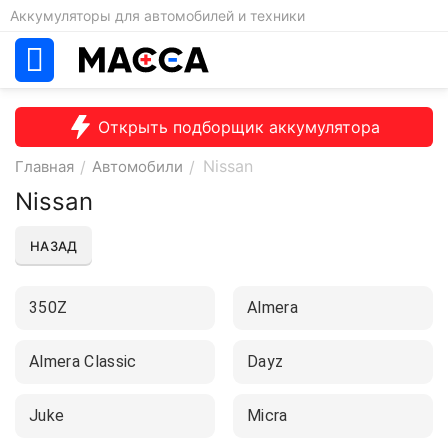
Аккумуляторы для автомобилей и техники
Открыть подборщик аккумулятора
Nissan
Главная
/
Автомобили
/
Nissan
НАЗАД
350Z
Almera
Almera Classic
Dayz
Juke
Micra