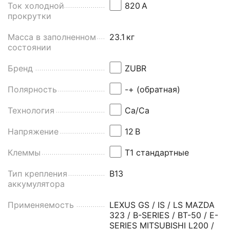
Ток холодной
820
А
прокрутки
Масса в заполненном
23.1
кг
состоянии
Бренд
ZUBR
Полярность
-+ (обратная)
Технология
Ca/Ca
Напряжение
12
В
Клеммы
Т1 стандартные
Тип крепления
B13
аккумулятора
Применяемость
LEXUS GS / IS / LS MAZDA
323 / B-SERIES / BT-50 / E-
SERIES MITSUBISHI L200 /