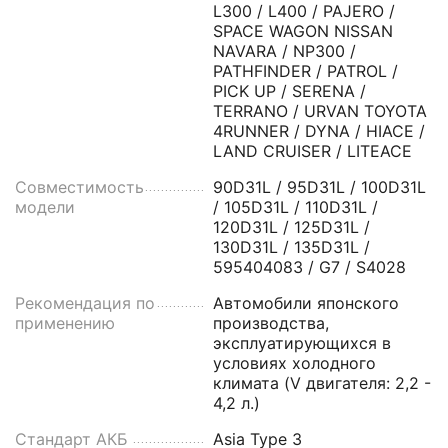
L300 / L400 / PAJERO /
SPACE WAGON NISSAN
NAVARA / NP300 /
PATHFINDER / PATROL /
PICK UP / SERENA /
TERRANO / URVAN TOYOTA
4RUNNER / DYNA / HIACE /
LAND CRUISER / LITEACE
Совместимость
90D31L / 95D31L / 100D31L
модели
/ 105D31L / 110D31L /
120D31L / 125D31L /
130D31L / 135D31L /
595404083 / G7 / S4028
Рекомендация по
Автомобили японского
применению
производства,
эксплуатирующихся в
условиях холодного
климата (V двигателя: 2,2 -
4,2 л.)
Стандарт АКБ
Asia Type 3