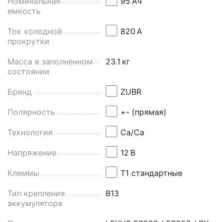
Номинальная
95
Aч
емкость
Ток холодной
820
А
прокрутки
Масса в заполненном
23.1
кг
состоянии
Бренд
ZUBR
Полярность
+- (прямая)
Технология
Ca/Ca
Напряжение
12
В
Клеммы
Т1 стандартные
Тип крепления
B13
аккумулятора