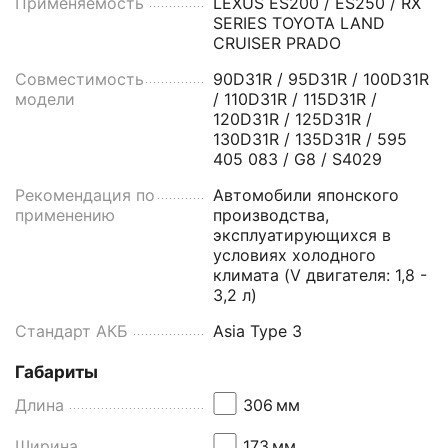
Применяемость
LEXUS ES200 / ES250 / RX
SERIES TOYOTA LAND
CRUISER PRADO
Совместимость
90D31R / 95D31R / 100D31R
модели
/ 110D31R / 115D31R /
120D31R / 125D31R /
130D31R / 135D31R / 595
405 083 / G8 / S4029
Рекомендация по
Автомобили японского
применению
производства,
эксплуатирующихся в
условиях холодного
климата (V двигателя: 1,8 -
3,2 л)
Стандарт АКБ
Asia Type 3
Габариты
Длина
306
мм
Ширина
173
мм