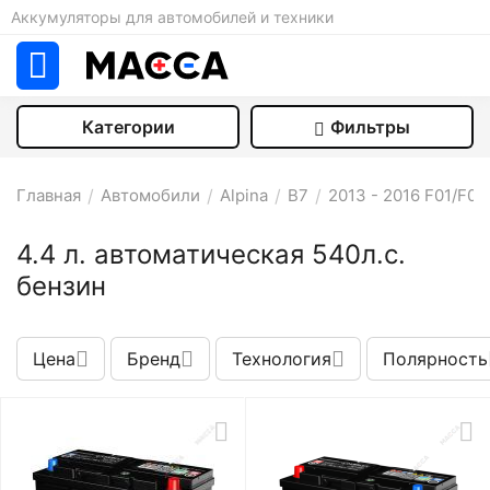
Аккумуляторы для автомобилей и техники
Категории
Фильтры
Главная
/
Автомобили
/
Alpina
/
B7
/
2013 - 2016 F01/F0
4.4 л. автоматическая 540л.с.
бензин
Цена
Бренд
Технология
Полярность