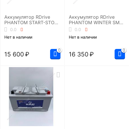
Аккумулятор RDrive
Аккумулятор RDrive
PHANTOM START-STOP
PHANTOM WINTER SMF
EFB EUE-100086L5
EUW-105100L5
0.0
0.0
Нет в наличии
Нет в наличии
15 600
₽
16 350
₽