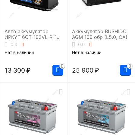
Авто аккумулятор
Аккумулятор BUSHIDO
ИРКУТ 6CT-102VL-R-1
AGM 100 обр (L5.0, CA)
(UHD-L5EU)
0.0
0.0
Нет в наличии
Нет в наличии
13 300
₽
25 900
₽