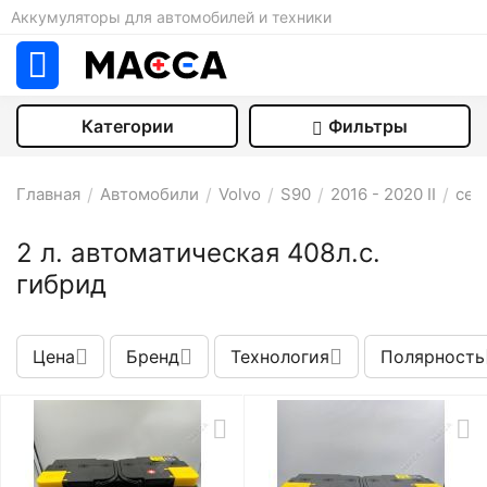
Аккумуляторы для автомобилей и техники
Категории
Фильтры
Главная
/
Автомобили
/
Volvo
/
S90
/
2016 - 2020 II
/
сед
2 л. автоматическая 408л.с.
гибрид
Цена
Бренд
Технология
Полярность