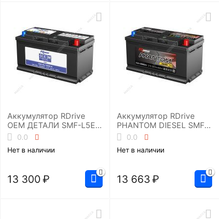
Аккумулятор RDrive
Аккумулятор RDrive
OEM ДЕТАЛИ SMF-L5EU
PHANTOM DIESEL SMF
(30659800 VOLVO)
EUD-100082L5
0.0
0.0
Нет в наличии
Нет в наличии
13 300
₽
13 663
₽