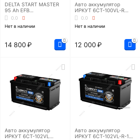
DELTA START MASTER
Авто аккумулятор
95 Ah EFB
ИРКУТ 6CT-100VL-R
(L5/900A)Аккумуляторн
(SMF-L5EU)
0.0
0.0
ая батарея
Нет в наличии
Нет в наличии
14 800
₽
12 000
₽
Авто аккумулятор
Авто аккумулятор
ИРКУТ 6CT-102VL
ИРКУТ 6CT-102VL-R-1