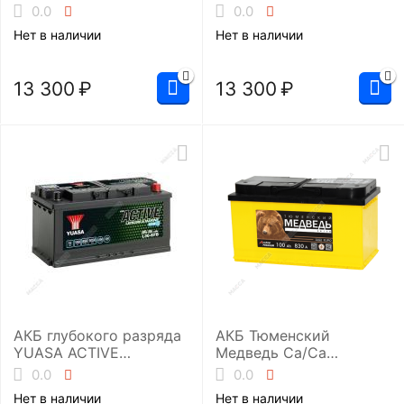
(UHD-L5RU)
(UHD-L5EU)
0.0
0.0
Нет в наличии
Нет в наличии
13 300
₽
13 300
₽
АКБ глубокого разряда
АКБ Тюменский
YUASA ACTIVE
Медведь Ca/Ca
Leisure&Marine L36-EFB
6ст-100.0 (L5/830EN)
0.0
0.0
Нет в наличии
Нет в наличии