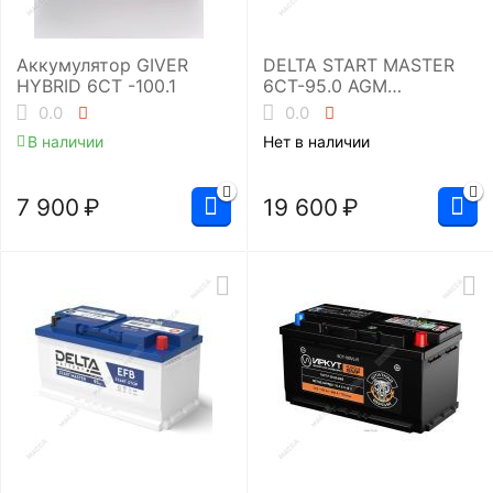
Аккумулятор GIVER
DELTA START MASTER
HYBRID 6CT -100.1
6CT-95.0 AGM
(L5/850EN)
0.0
0.0
Аккумуляторная
В наличии
Нет в наличии
батарея
7 900
₽
19 600
₽