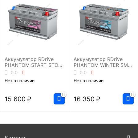
Аккумулятор RDrive
Аккумулятор RDrive
PHANTOM START-STOP
PHANTOM WINTER SMF
EFB EUE-100086L5
EUW-105100L5
0.0
0.0
Нет в наличии
Нет в наличии
15 600
₽
16 350
₽
Каталог