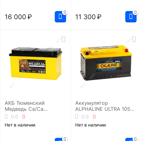
16 000
₽
11 300
₽
АКБ Тюменский
Аккумулятор
Медведь Ca/Ca
ALPHALINE ULTRA 105
6ст-100.1 (L5/830EN)
обр (L5.0, 60500)
0.0
0.0
Нет в наличии
Нет в наличии