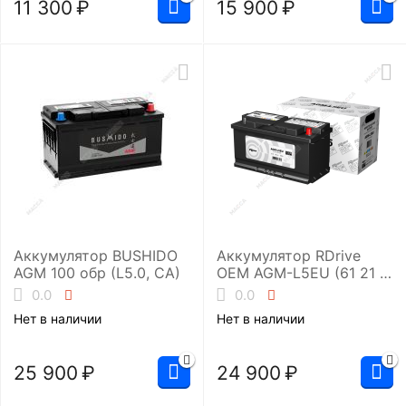
11 300
₽
15 900
₽
Аккумулятор BUSHIDO
Аккумулятор RDrive
AGM 100 обр (L5.0, CA)
OEM AGM-L5EU (61 21 6
924 023 )
0.0
0.0
Нет в наличии
Нет в наличии
25 900
₽
24 900
₽