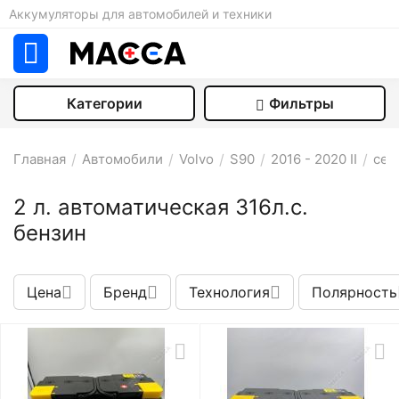
Аккумуляторы для автомобилей и техники
Категории
Фильтры
Главная
/
Автомобили
/
Volvo
/
S90
/
2016 - 2020 II
/
сед
2 л. автоматическая 316л.с.
бензин
Цена
Бренд
Технология
Полярность