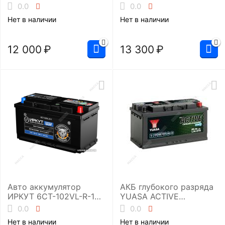
(SMF-L5EU)
(UHD-L5RU)
0.0
0.0
Нет в наличии
Нет в наличии
12 000
₽
13 300
₽
Авто аккумулятор
АКБ глубокого разряда
ИРКУТ 6CT-102VL-R-1
YUASA ACTIVE
(UHD-L5EU)
Leisure&Marine L36-EFB
0.0
0.0
Нет в наличии
Нет в наличии