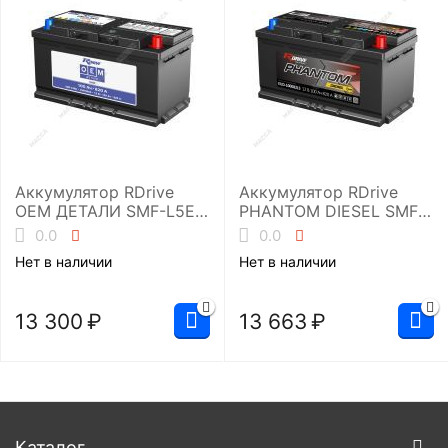
Аккумулятор RDrive
Аккумулятор RDrive
OEM ДЕТАЛИ SMF-L5EU
PHANTOM DIESEL SMF
(30659800 VOLVO)
EUD-100082L5
0.0
0.0
Нет в наличии
Нет в наличии
13 300
₽
13 663
₽
Каталог