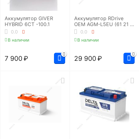
Аккумулятор GIVER
Аккумулятор RDrive
HYBRID 6CT -100.1
OEM AGM-L5EU (61 21 6
924 023 )
0.0
0.0
В наличии
В наличии
7 900
₽
29 900
₽