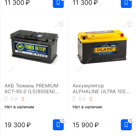
11 300
₽
11 300
₽
АКБ Тюмень PREMIUM
Аккумулятор
6СТ-95.0 (L5/800EN)
ALPHALINE ULTRA 105
VRLA-R AGM
обр (L5.0, 60500)
0.0
0.0
Нет в наличии
Нет в наличии
19 300
₽
15 900
₽