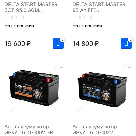
DELTA START MASTER
DELTA START MASTER
6CT-95.0 AGM
95 Ah EFB
(L5/850EN)
(L5/900A)Аккумуляторн
0.0
0.0
Аккумуляторная
ая батарея
Нет в наличии
Нет в наличии
батарея
19 600
₽
14 800
₽
Авто аккумулятор
Авто аккумулятор
ИРКУТ 6CT-100VL-R
ИРКУТ 6CT-102VL