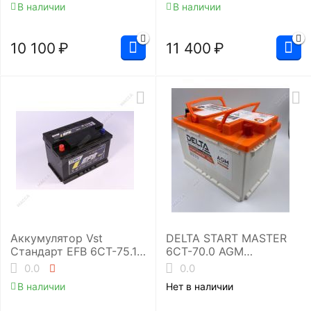
В наличии
В наличии
10 100
₽
11 400
₽
Аккумулятор Vst
DELTA START MASTER
Стандарт EFB 6СТ-75.1
6CT-70.0 AGM
(575 510 071)
(L3/720EN)
0.0
0.0
Аккумуляторная
В наличии
Нет в наличии
батарея