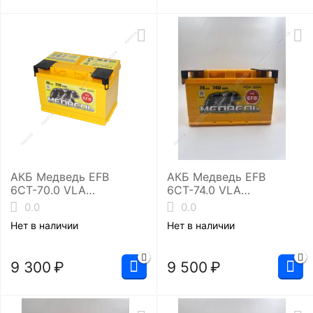
АКБ Медведь EFB
АКБ Медведь EFB
6СТ-70.0 VLA
6СТ-74.0 VLA
(L3/720EN)
(LB3/740EN)
0.0
0.0
4607175659840
Нет в наличии
Нет в наличии
9 300
₽
9 500
₽