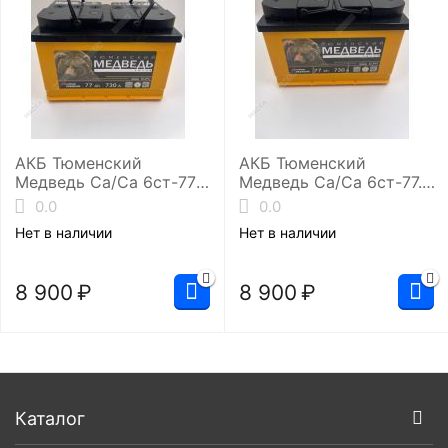
АКБ Тюменский
АКБ Тюменский
Медведь Ca/Ca 6ст-77.0
Медведь Ca/Ca 6ст-77.1
(L3/730EN)
(L3/730EN)
0.0
0.0
Нет в наличии
Нет в наличии
8 900
₽
8 900
₽
Каталог