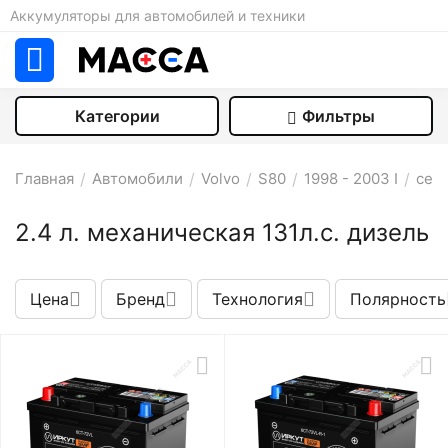
Аккумуляторы для автомобилей и техники
Категории
Фильтры
Главная
/
Автомобили
/
Volvo
/
S80
/
1998 - 2003 I
/
седа
2.4 л. механическая 131л.с. дизель
Цена
Бренд
Технология
Полярность