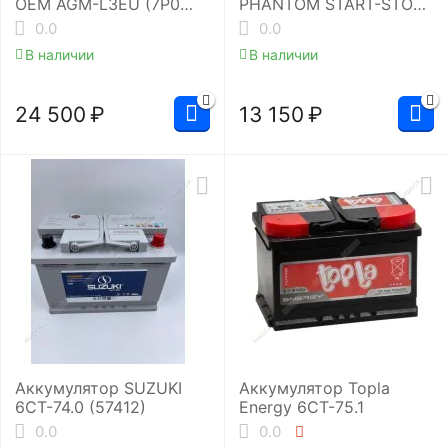
OEM AGM-L3EU (7P0
PHANTOM START-STOP
915 105 )
EFB EUE-072072L3
0.0
0.0
В наличии
В наличии
24 500
₽
13 150
₽
Аккумулятор SUZUKI
Аккумулятор Topla
6СТ-74.0 (57412)
Energy 6СТ-75.1
0.0
0.0