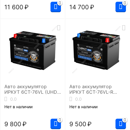
11 600
₽
14 700
₽
Авто аккумулятор
Авто аккумулятор
ИРКУТ 6CT-76VL (UHD-
ИРКУТ 6CT-76VL-R
L3RU)
(UHD-L3EU)
0.0
0.0
Нет в наличии
Нет в наличии
9 800
₽
9 500
₽