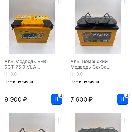
АКБ Медведь EFB
АКБ Тюменский
6СТ-75.0 VLA
Медведь Ca/Ca
(L3/750EN)
6ст-70.0 ( L3/680EN)
0.0
0.0
Нет в наличии
Нет в наличии
9 900
₽
7 900
₽