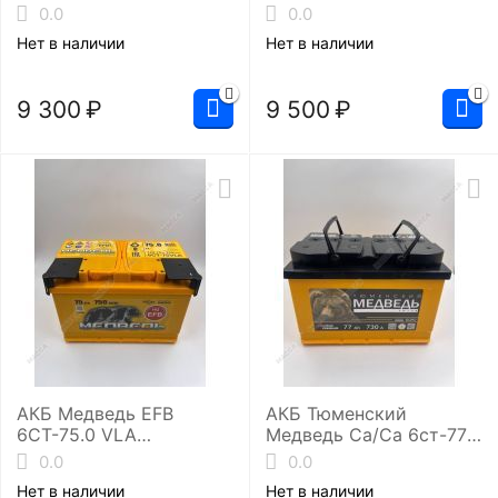
(L3/720EN)
(LB3/740EN)
0.0
0.0
4607175659840
Нет в наличии
Нет в наличии
9 300
₽
9 500
₽
АКБ Медведь EFB
АКБ Тюменский
6СТ-75.0 VLA
Медведь Ca/Ca 6ст-77.0
(L3/750EN)
(L3/730EN)
0.0
0.0
Нет в наличии
Нет в наличии