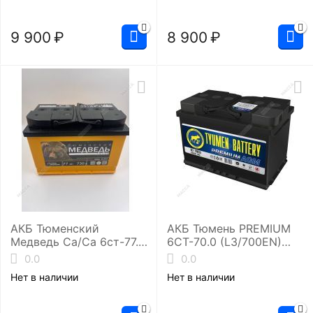
9 900
₽
8 900
₽
АКБ Тюменский
АКБ Тюмень PREMIUM
Медведь Ca/Ca 6ст-77.1
6СТ-70.0 (L3/700EN)
(L3/730EN)
VRLA-R AGM
0.0
0.0
Нет в наличии
Нет в наличии