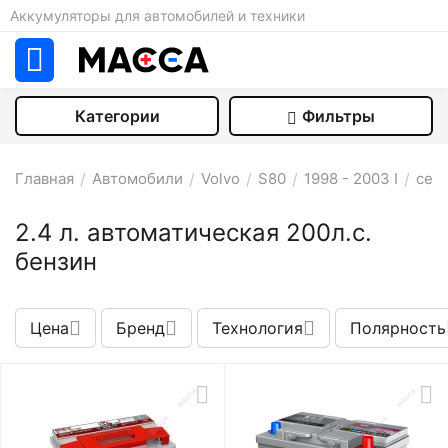
Аккумуляторы для автомобилей и техники
Категории
Фильтры
Главная
/
Автомобили
/
Volvo
/
S80
/
1998 - 2003 I
/
седа
2.4 л. автоматическая 200л.с.
бензин
Цена
Бренд
Технология
Полярность