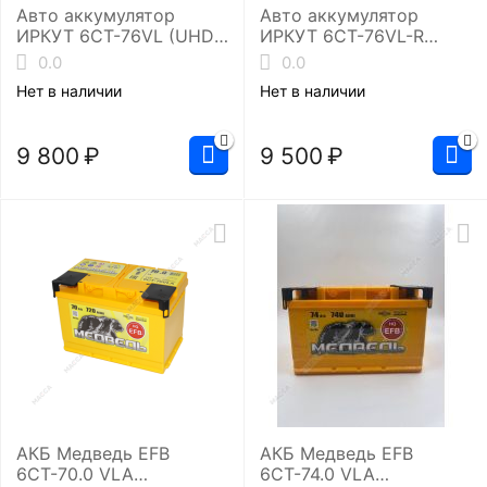
Авто аккумулятор
Авто аккумулятор
ИРКУТ 6CT-76VL (UHD-
ИРКУТ 6CT-76VL-R
L3RU)
(UHD-L3EU)
0.0
0.0
Нет в наличии
Нет в наличии
9 800
₽
9 500
₽
АКБ Медведь EFB
АКБ Медведь EFB
6СТ-70.0 VLA
6СТ-74.0 VLA