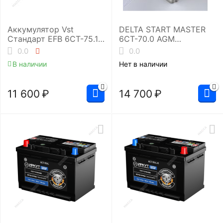
Аккумулятор Vst
DELTA START MASTER
Стандарт EFB 6СТ-75.1
6CT-70.0 AGM
(575 510 071)
(L3/720EN)
0.0
0.0
Аккумуляторная
В наличии
Нет в наличии
батарея
11 600
₽
14 700
₽