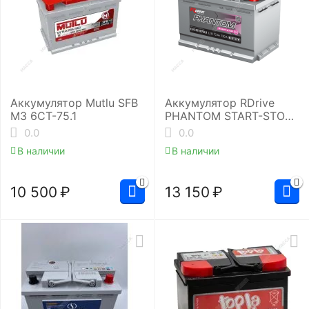
Аккумулятор Mutlu SFB
Аккумулятор RDrive
M3 6СТ-75.1
PHANTOM START-STOP
EFB EUE-072072L3
0.0
0.0
В наличии
В наличии
10 500
₽
13 150
₽