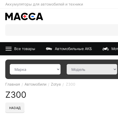
Аккумуляторы для автомобилей и техники
Все товары
Автомобильные АКБ
Мот
Главная
Автомобили
Zotye
Z300
/
/
/
Z300
НАЗАД