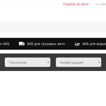
Подбор по авто
О ком
о АКБ
АКБ для грузовых авто
АКБ для водно