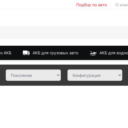
Подбор по авто
О ком
о АКБ
АКБ для грузовых авто
АКБ для водно