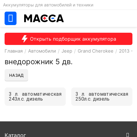
Аккумуляторы для автомобилей и техники
Открыть подборщик аккумулятора
Главная
/
Автомобили
/
Jeep
/
Grand Cherokee
/
2013 - 
внедорожник 5 дв.
НАЗАД
3 л. автоматическая
3 л. автоматическая
243л.с. дизель
250л.с. дизель
Каталог