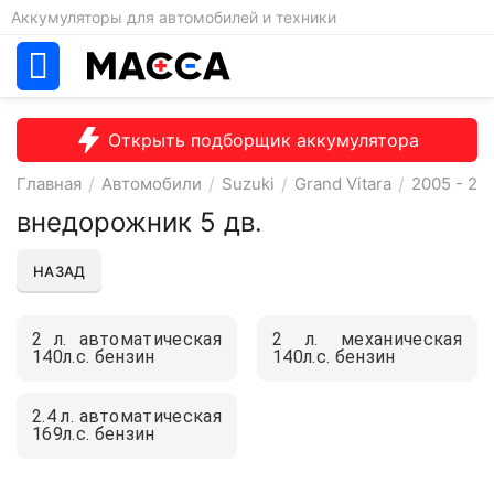
Аккумуляторы для автомобилей и техники
Открыть подборщик аккумулятора
Главная
/
Автомобили
/
Suzuki
/
Grand Vitara
/
2005 - 200
внедорожник 5 дв.
НАЗАД
2 л. автоматическая
2 л. механическая
140л.с. бензин
140л.с. бензин
2.4 л. автоматическая
169л.с. бензин