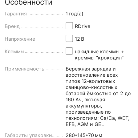
Особенности
Гарантия
1
год(а)
Бренд
RDrive
Напряжение
12
В
Клеммы
накидные клеммы +
креммы "крокодил"
Применяемость
Бережная зарядка и
восстановление всех
типов 12-вольтовых
свинцово-кислотных
батарей ёмкостью от 2 до
160 Ач, включая
аккумуляторы,
произведенные по
технологиям: Ca/Ca, WET,
EFB, AGM и GEL
Габариты упаковки
280*145*70
мм