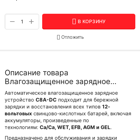
+
−
В КОРЗИНУ
Отложить
Описание товара
Влагозащищенное зарядное
устройство RDrive StartEasy C8A-
Автоматическое влагозащищенное зарядное
DC
устройство
C8A-DC
подходит для бережной
зарядки и восстановления всех типов
12-
вольтовых
свинцово-кислотных батарей, включая
аккумуляторы, произведенные по
технологиям:
Ca/Ca, WET, EFB, AGM и GEL
.
Предназначено для обслуживания и зарядки