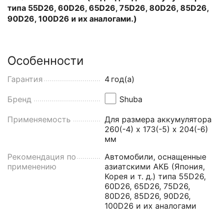
типа 55D26, 60D26, 65D26, 75D26, 80D26, 85D26,
90D26, 100D26 и их аналогами.)
Особенности
Гарантия
4
год(а)
Бренд
Shuba
Применяемость
Для размера аккумулятора
260(-4) х 173(-5) х 204(-6)
мм
Рекомендация по
Автомобили, оснащенные
применению
азиатскими АКБ (Япония,
Корея и т. д.) типа 55D26,
60D26, 65D26, 75D26,
80D26, 85D26, 90D26,
100D26 и их аналогами