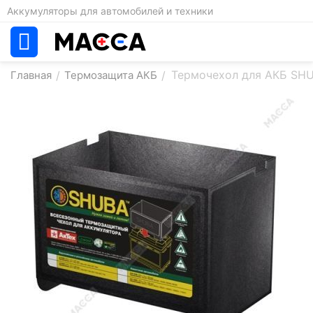
Аккумуляторы для автомобилей и техники
Термочехол для АКБ SH
Главная
/
Термозащита АКБ
/