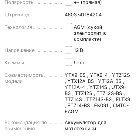
Полярность
+- (прямая)
Штрихкод
4603741184204
Технология
AGM (сухой,
электролит в
комплекте)
Напряжение
12
В
Клеммы
болт
Совместимость
YTX9-BS , YTX9-4 , YTZ12S
модели
, YTX12A-BS , YT12A-BS ,
YT12A-4 , YTZ14S , UTX9-
BS , TTZ12S , TTZ12S-BS ,
TTZ14S , TTZ14S-BS , ELTX9
, ETZ14-BS , EK091 , 6MTC-
9AGM
Рекомендация по
Аккумулятор для
применению
мототехники