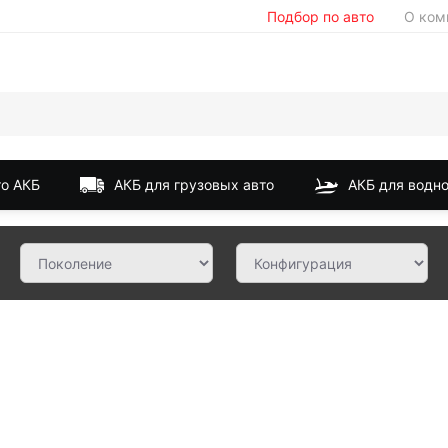
Подбор по авто
О ком
о АКБ
АКБ для грузовых авто
АКБ для водно