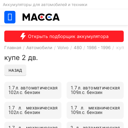
Аккумуляторы для автомобилей и техники
Открыть подборщик аккумулятора
купе 
Главная
/
Автомобили
/
Volvo
/
480
/
1986 - 1996
/
купе 2 дв.
НАЗАД
1.7 л. автоматическая
1.7 л. автоматическая
102л.с. бензин
109л.с. бензин
1.7 л. механическая
1.7 л. механическая
102л.с. бензин
109л.с. бензин
1.7 л. механическая
2 л. автоматическая