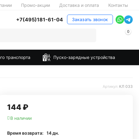
пании
Промо-акции
Доставка и оплата
Контакты
+7(495)181-61-04
Заказать звонок
0
го транспорта
Пуско-зарядные устройства
Артикул:
КЛ 033
144
₽
В наличии
Время возврата:
14 дн.