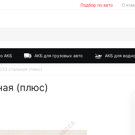
Подбор по авто
О ком
о АКБ
АКБ для грузовых авто
АКБ для водно
033 стальная (плюс)
ая (плюс)