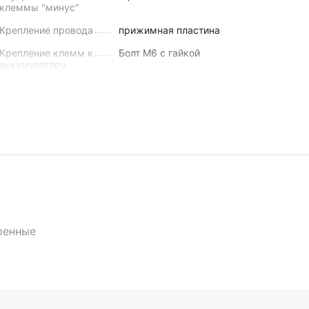
клеммы "минус"
Крепление провода
прижимная пластина
Крепление клемм к
Болт М6 с гайкой
аккумулятору
Масса с упаковкой
22
гр.
ренные