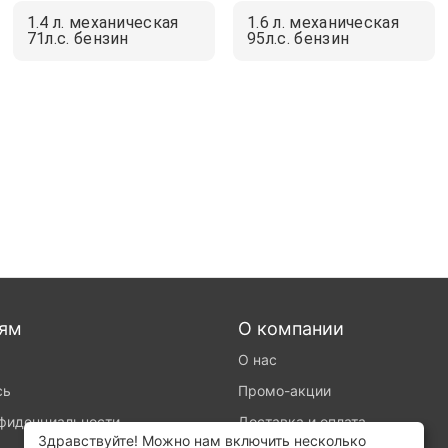
1.4 л. механическая
1.6 л. механическая
71л.с. бензин
95л.с. бензин
лям
О компании
О нас
сь
Промо-акции
нфиденциальности
Доставка и оплата
Здравствуйте! Можно нам включить несколько