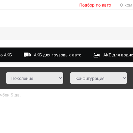
Подбор по авто
О ком
о АКБ
АКБ для грузовых авто
АКБ для водно
чбек 5 дв.