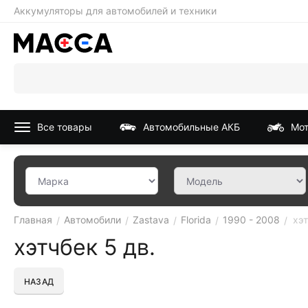
Аккумуляторы для автомобилей и техники
Все товары
Автомобильные АКБ
Мот
Главная
Автомобили
Zastava
Florida
1990 - 2008
хэт
/
/
/
/
/
хэтчбек 5 дв.
НАЗАД