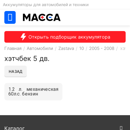
Аккумуляторы для автомобилей и техники
Открыть подборщик аккумулятора
хэтч
Главная
/
Автомобили
/
Zastava
/
10
/
2005 - 2008
/
хэтчбек 5 дв.
НАЗАД
1.2 л. механическая
60л.с. бензин
Каталог