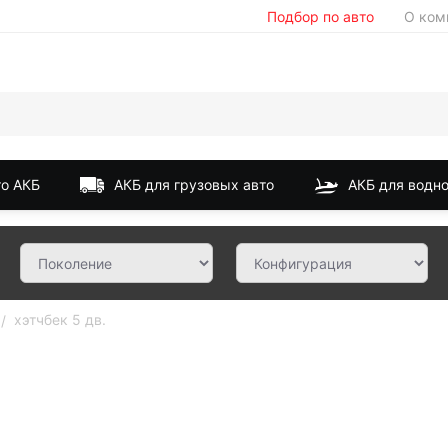
Подбор по авто
О ком
о АКБ
АКБ для грузовых авто
АКБ для водно
хэтчбек 5 дв.
/