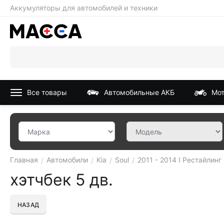
Аккумуляторы для автомобилей и техники
Все товары
Автомобильные АКБ
Мот
Главная
Автомобили
Kia
Soul
2011 - 2014 I Рестайлинг
/
/
/
/
хэтчбек 5 дв.
НАЗАД