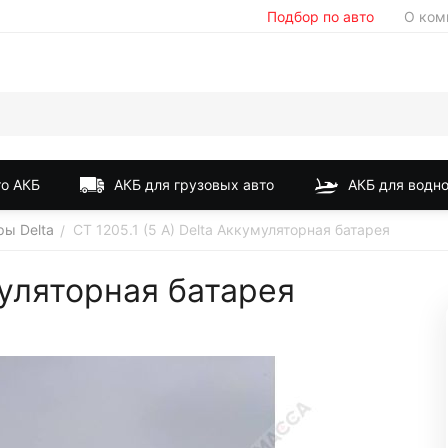
Подбор по авто
О ком
о АКБ
АКБ для грузовых авто
АКБ для водно
ры Delta
CT 1205.1 (5 A) Delta Аккумуляторная батарея
/
муляторная батарея