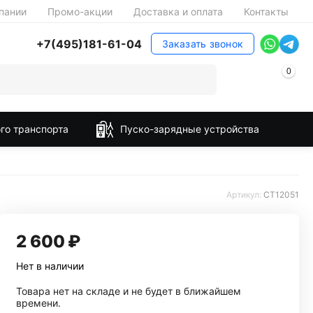
пании
Промо-акции
Доставка и оплата
Контакты
+7(495)181-61-04
Заказать звонок
0
го транспорта
Пуско-зарядные устройства
Артикул:
CT12051
2 600
₽
Нет в наличии
Товара нет на складе и не будет в ближайшем
времени.