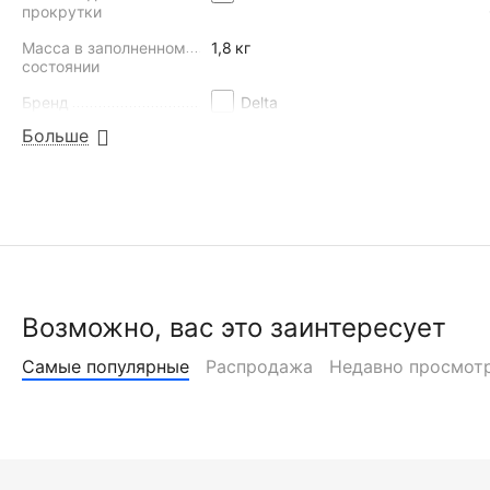
прокрутки
Масса в заполненном
1,8
кг
состоянии
Бренд
Delta
Больше
Полярность
-+ (обратная)
Технология
AGM (залит, заряжен)
Напряжение
12
В
Клеммы
болт
Возможно, вас это заинтересует
НАЙТИ ПОХОЖИЕ
Самые популярные
Распродажа
Недавно просмот