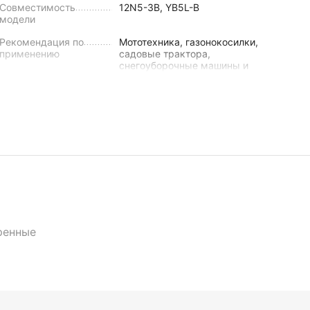
Совместимость
12N5-3B, YB5L-B
модели
Рекомендация по
Мототехника, газонокосилки,
применению
садовые трактора,
снегоуборочные машины и
прочая техника
Габариты
Длина
120
мм
Ширина
61
мм
Высота
129
мм
ренные