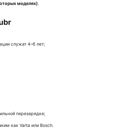
которых моделях)
.
ubr
ации служат 4–6 лет;
сильной перезарядке;
им как Varta или Bosch.