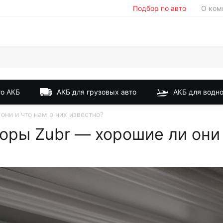
Подбор по авто
О ком
о АКБ
АКБ для грузовых авто
АКБ для водно
ни и что нам о них известно?
ры Zubr — хорошие ли они и