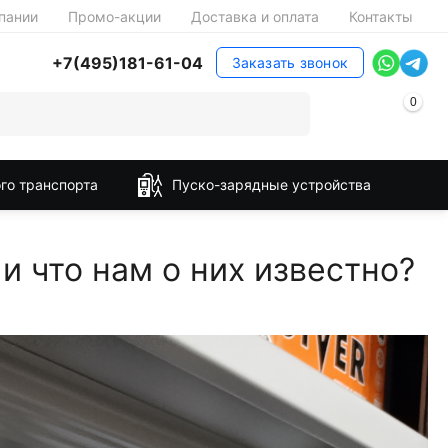
пании
Промо-акции
Доставка и оплата
Контакты
+7(495)181-61-04
Заказать звонок
0
го транспорта
Пуско-зарядные устройства
 что нам о них известно?