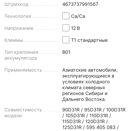
Штрихкод
4673737991567
Технология
Ca/Ca
Напряжение
12
В
Клеммы
Т1 стандартные
Тип крепления
B01
аккумулятора
Применяемость
Азиатские автомобили,
эксплуатирующиеся в
условиях холодного
климата северных
регионов Сибири и
Дальнего Востока.
Совместимость
90D31R / 95D31R / 100D31R
модели
/ 105D31R / 110D31R /
115D31R / 120D31R /
125D31R / 595 405 083 /