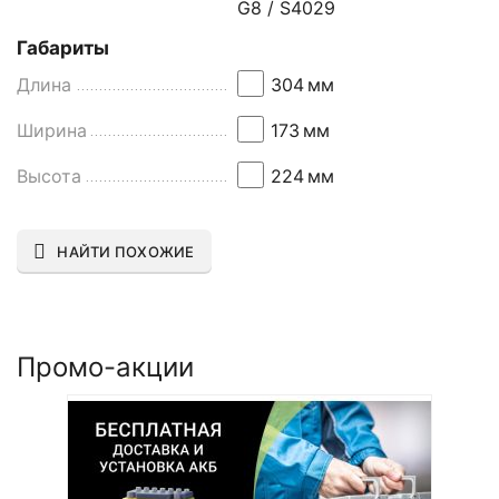
G8 / S4029
Габариты
Длина
304
мм
Ширина
173
мм
Высота
224
мм
НАЙТИ ПОХОЖИЕ
Промо-акции