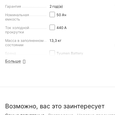
Гарантия
2
год(а)
Номинальная
50
Aч
емкость
Ток холодной
440
А
прокрутки
Масса в заполненном
13,3
кг
состоянии
Бренд
Tyumen Battery
Больше
Полярность
-+ (обратная)
Напряжение
12
В
Клеммы
Т3 (узкие)
НАЙТИ ПОХОЖИЕ
Возможно, вас это заинтересует