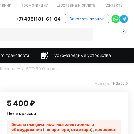
пании
Промо-акции
Доставка и оплата
Контакты
+7(495)181-61-04
Заказать звонок
0
го транспорта
Пуско-зарядные устройства
Тюмень Asia 6СТ-50.0 тонк.кл.
Артикул:
TNSa50.0
5 400
₽
Нет в наличии
Бесплатная диагностика электронного
оборудования (генератора, стартера), проверка