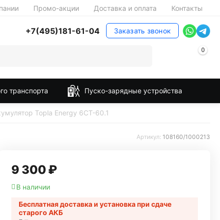
пании
Промо-акции
Доставка и оплата
Контакты
+7(495)181-61-04
Заказать звонок
0
го транспорта
Пуско-зарядные устройства
умулятор Topla Energy 6СТ-60.1
Артикул:
108160/1000213
9 300
₽
В наличии
Бесплатная доставка и установка при сдаче
старого АКБ