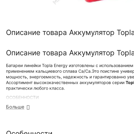
Описание товара Аккумулятор Topla
Описание товара Аккумулятор Topla
Батареи линейки Topla Energy изготовлены с использование
применением кальциевого сплава Ca/Ca.Это поистине унив
мощность, энергоемкость, надежность и гарантированно уве
Ассортимент высококачественных аккумуляторов серии
Top
практически любого класса.
ОСОБЕННОСТИ
Больше
Решетки на основе просечно-растяжной технологии
Кальциевые сплавы Ca/Ca
Повышенные пусковые свойства
Особенности