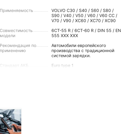
Применяемость
VOLVO C30 / S40 / S60 / S80 /
S90 / V40 / V50 / V60 / V60 CC /
V70 / V90 / XC60 / XC70 / XC90
Совместимость
6СТ-55 R / 6СТ-60 R / DIN 55 / EN
модели
555 XXX XXX
Рекомендация по
Автомобили европейского
применению
производства с традиционной
системой зарядки.
Стандарт АКБ
Euro type 1
Габариты
Длина
242
мм
Ширина
175
мм
Высота
190
мм