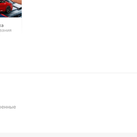
ка
вания
,
ренные