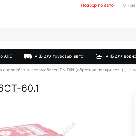
Подбор по авто
О ком
о АКБ
АКБ для грузовых авто
АКБ для водно
 европейских автомобилей EN DIN (обратная полярность)
Акк
/
6СТ-60.1