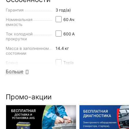
Надежный запуск в сложных климатических условиях
Гарантия
3
год(а)
Номинальная
60
Aч
емкость
Ток холодной
600
А
прокрутки
Масса в заполненном
14.4
кг
состоянии
Бренд
Topla
Больше
Полярность
+- (прямая)
Технология
Ca/Ca
Напряжение
12
В
Промо-акции
Клеммы
Т1 стандартные
Тип крепления
B13
аккумулятора
НАЙТИ ПОХОЖИЕ