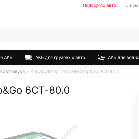
Подбор по авто
О ком
о АКБ
АКБ для грузовых авто
АКБ для водно
я автозвука
Аккумулятор TAB AGM Stop&Go 6СТ-80.0
/
p&Go 6СТ-80.0