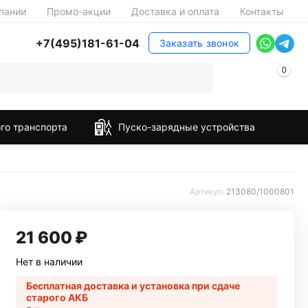
пании
Промо-акции
Доставка и оплата
Контакты
+7(495)181-61-04
Заказать звонок
0
го транспорта
Пуско-зарядные устройства
Артикул:
213080/1000801
21 600
₽
Нет в наличии
Бесплатная доставка и установка при сдаче
старого АКБ