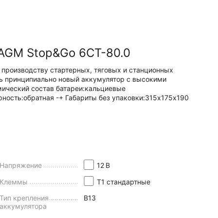
 AGM Stop&Go 6СТ-80.0
 по производству стартерных, тяговых и станционных
ть принципиально новый аккумулятор с высокими
ический состав батареи:
кальциевые
рность:
обратная -+
Габариты без упаковки:
315х175х190
Напряжение
12
В
Клеммы
Т1 стандартные
Тип крепления
B13
аккумулятора