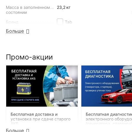
Масса в заполненном
23,2
кг
состоянии
Бренд
Tab
Больше
Полярность
-+ (обратная)
Технология
AGM (залит, заряжен)
Промо-акции
НАЙТИ ПОХОЖИЕ
Бесплатная доставка и
Бесплатная диагности
установка при сдаче старого
электронного оборудо
АКБ
(генератора, стартера)
проверка утечки тока
Больше