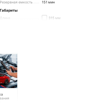
Резервная емкость
151
мин
Габариты
Длина
315
мм
Ширина
175
мм
Высота
190
мм
ка
вания
,