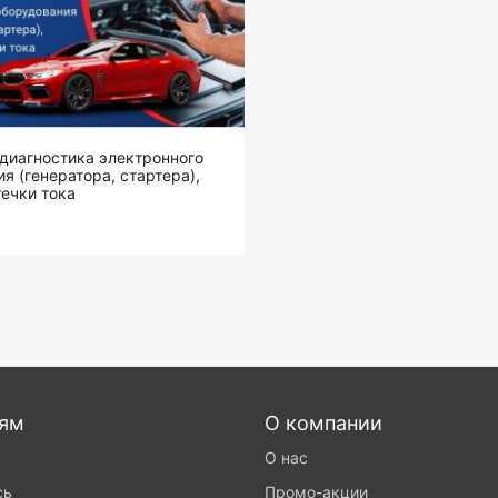
диагностика электронного
я (генератора, стартера),
ечки тока
лям
О компании
О нас
сь
Промо-акции