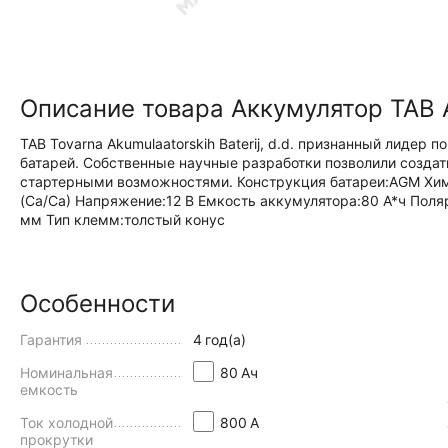
Описание товара Аккумулятор TAB
TAB Tovarna Akumulaatorskih Baterij, d.d. признанный лидер
батарей. Собственные научные разработки позволили созда
стартерными возможностями. Конструкция батареи:
AGM
Хим
(Ca/Ca)
Напряжение:
12 В
Емкость аккумулятора:
80 А*ч
Поля
мм
Тип клемм:
толстый конус
Особенности
Гарантия
4
год(а)
Номинальная
80
Aч
емкость
Ток холодной
800
А
прокрутки