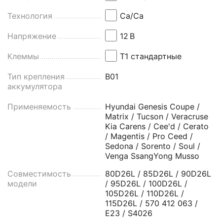
Технология
Ca/Ca
Напряжение
12
В
Клеммы
Т1 стандартные
Тип крепления
B01
аккумулятора
Применяемость
Hyundai Genesis Coupe /
Matrix / Tucson / Veracruse
Kia Carens / Cee'd / Cerato
/ Magentis / Pro Ceed /
Sedona / Sorento / Soul /
Venga SsangYong Musso
Совместимость
80D26L / 85D26L / 90D26L
модели
/ 95D26L / 100D26L /
105D26L / 110D26L /
115D26L / 570 412 063 /
E23 / S4026