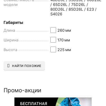
модели
/ 65D26L / 75D26L /
80D26L / 85D26L / E23 /
S4026
Габариты
Длина
260
мм
Ширина
170
мм
Высота
225
мм
НАЙТИ ПОХОЖИЕ
Промо-акции