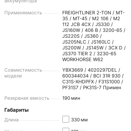
аккумулятора
Применяемость
FREIGHTLINER 2-TON / MT-
35 / MT-45 / M2 106 / M2
112 JCB 4CX / JS330 /
JS160W / 406 B / 3200-65 /
JS220S / JS360 /
JS205NLC / JS160LC /
JS200W / JS145W / 3CX D /
JS370 TIER 2 / 3230-65
WORKHORSE W62
Совместимость
YBX3669 / 4020297DEL /
модели
600344034 / BCI 31R 930 /
C31S-XHDPFX / F31S1000 /
PF31S7 / PK31S-7 Примен
Резервная емкость
190
мин
Габариты
Длина
330
мм