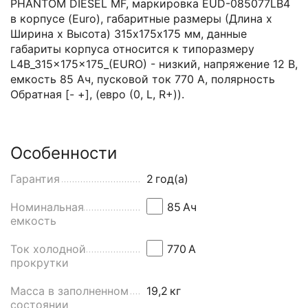
PHANTOM DIESEL MF, маркировка EUD-085077LB4
в корпусе (Euro), габаритные размеры (Длина x
Ширина x Высота) 315х175х175 мм, данные
габариты корпуса относится к типоразмеру
L4B_315×175×175_(EURO) - низкий, напряжение 12 В,
емкость 85 Ач, пусковой ток 770 А, полярность
Обратная [- +], (евро (0, L, R+)).
Особенности
Гарантия
2
год(а)
Номинальная
85
Aч
емкость
Ток холодной
770
А
прокрутки
Масса в заполненном
19,2
кг
состоянии