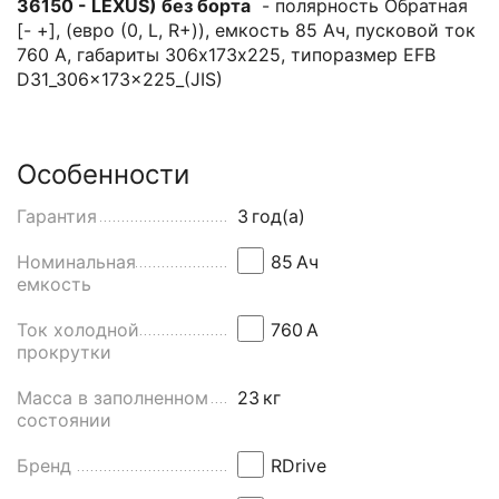
36150 - LEXUS) без борта
- полярность Обратная
[- +], (евро (0, L, R+)), емкость 85 Ач, пусковой ток
760 А, габариты 306х173х225, типоразмер EFB
D31_306×173×225_(JIS)
Особенности
Гарантия
3
год(а)
Номинальная
85
Aч
емкость
Ток холодной
760
А
прокрутки
Масса в заполненном
23
кг
состоянии
Бренд
RDrive