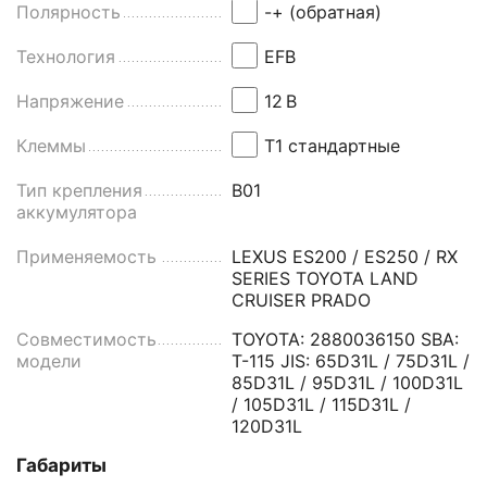
Полярность
-+ (обратная)
Технология
EFB
Напряжение
12
В
Клеммы
Т1 стандартные
Тип крепления
B01
аккумулятора
Применяемость
LEXUS ES200 / ES250 / RX
SERIES TOYOTA LAND
CRUISER PRADO
Совместимость
TOYOTA: 2880036150 SBA:
модели
T-115 JIS: 65D31L / 75D31L /
85D31L / 95D31L / 100D31L
/ 105D31L / 115D31L /
120D31L
Габариты