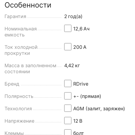
Особенности
Гарантия
2
год(а)
Номинальная
12,6
Aч
емкость
Ток холодной
200
А
прокрутки
Масса в заполненном
4,42
кг
состоянии
Бренд
RDrive
Полярность
+- (прямая)
Технология
AGM (залит, заряжен)
Напряжение
12
В
Клеммы
болт