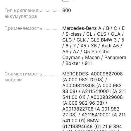
Тип крепления
B00
аккумулятора
Применяемость
Mercedes-Benz A / B / C / E
/ S-class / CL / CLS / GLA /
GLC / GLK / GLE BMW 3 / 5
/ 6 / 7 / X5 / X6 / Audi A5 /
A6 / A7 / Q5 Porsche
Cayman / Macan / Panamera
/ Boxter / 911
Совместимость
MERCEDES: A0009827008
модели
(A 000 982 70 08) /
А0009829308 (А 000 982
93 08) / А2115410001 (А 211
541 00 01) / А0009829608
(А 000 982 96 08) /
А0019822708 (А 001 982
27 08) / A2115410001 (A 211
541 00 01) BMW:
61219394648 (61 21 9 394