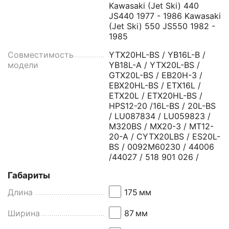
Kawasaki (Jet Ski) 440
JS440 1977 - 1986 Kawasaki
(Jet Ski) 550 JS550 1982 -
1985
Совместимость
YTX20HL-BS / YB16L-B /
модели
YB18L-A / YTX20L-BS /
GTX20L-BS / EB20H-3 /
EBX20HL-BS / ETX16L /
ETX20L / ETX20HL-BS /
HPS12-20 /16L-BS / 20L-BS
/ LU087834 / LU059823 /
M320BS / MX20-3 / MT12-
20-A / CYTX20LBS / ES20L-
BS / 0092M60230 / 44006
/44027 / 518 901 026 /
Габариты
Длина
175
мм
Ширина
87
мм