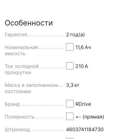
Особенности
Гарантия
2
год(а)
Номинальная
11,6
Aч
емкость
Ток холодной
210
А
прокрутки
Масса в заполненном
3,3
кг
состоянии
Бренд
RDrive
Полярность
+- (прямая)
Штрихкод
4603741184730