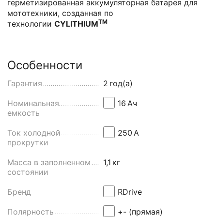
герметизированная аккумуляторная батарея для
мототехники, созданная по
ТМ
технологии
CYLITHIUM
Особенности
Гарантия
2
год(а)
Номинальная
16
Aч
емкость
Ток холодной
250
А
прокрутки
Масса в заполненном
1,1
кг
состоянии
Бренд
RDrive
Полярность
+- (прямая)