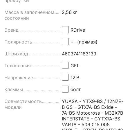
прокрутки
Масса в заполненном
2,56
кг
состоянии
Бренд
RDrive
Полярность
+- (прямая)
Штрихкод
4603741183139
Технология
GEL
Напряжение
12
В
Клеммы
болт
Совместимость
YUASA - YTX9-BS / 12N7E-
модели
B GS - GTX7A-BS Exide -
7A-BS Motocross - M32X7B
INTERSTATE - CYTX7A-BS
VARTA - 506 015 005