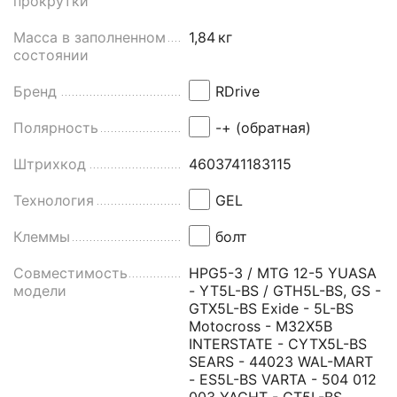
прокрутки
Масса в заполненном
1,84
кг
состоянии
Бренд
RDrive
Полярность
-+ (обратная)
Штрихкод
4603741183115
Технология
GEL
Клеммы
болт
Совместимость
HPG5-3 / MTG 12-5 YUASA
модели
- YT5L-BS / GTH5L-BS, GS -
GTX5L-BS Exide - 5L-BS
Motocross - M32X5B
INTERSTATE - CYTX5L-BS
SEARS - 44023 WAL-MART
- ES5L-BS VARTA - 504 012