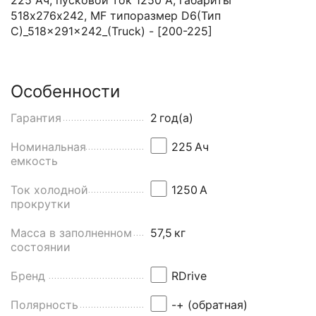
518х276х242, MF типоразмер D6(Тип
C)_518×291×242_(Truck) - [200-225]
Особенности
Гарантия
2
год(а)
Номинальная
225
Aч
емкость
Ток холодной
1250
А
прокрутки
Масса в заполненном
57,5
кг
состоянии
Бренд
RDrive
Полярность
-+ (обратная)