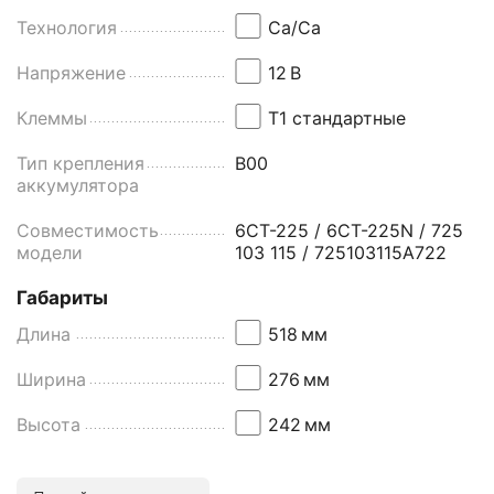
Технология
Ca/Ca
Напряжение
12
В
Клеммы
Т1 стандартные
Тип крепления
B00
аккумулятора
Совместимость
6СТ-225 / 6СТ-225N / 725
модели
103 115 / 725103115A722
Габариты
Длина
518
мм
Ширина
276
мм
Высота
242
мм