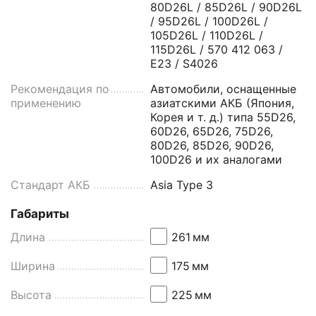
80D26L / 85D26L / 90D26L
/ 95D26L / 100D26L /
105D26L / 110D26L /
115D26L / 570 412 063 /
E23 / S4026
Рекомендация по
Автомобили, оснащенные
применению
азиатскими АКБ (Япония,
Корея и т. д.) типа 55D26,
60D26, 65D26, 75D26,
80D26, 85D26, 90D26,
100D26 и их аналогами
Стандарт АКБ
Asia Type 3
Габариты
Длина
261
мм
Ширина
175
мм
Высота
225
мм