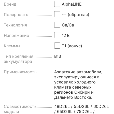
Бренд
AlphaLINE
Полярность
-+ (обратная)
Технология
Ca/Ca
Напряжение
12
В
Клеммы
Т1 (конус)
Тип крепления
B13
аккумулятора
Применяемость
Азиатские автомобили,
эксплуатирующиеся в
условиях холодного
климата северных
регионов Сибири и
Дальнего Востока.
Совместимость
48D26L / 55D26L / 60D26L
модели
/ 65D26L / 75D26L /