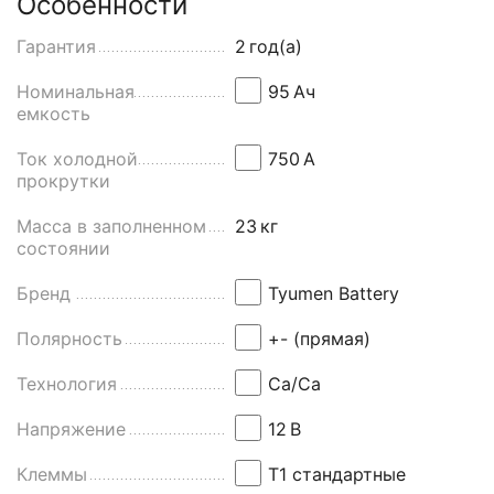
Особенности
Гарантия
2
год(а)
Номинальная
95
Aч
емкость
Ток холодной
750
А
прокрутки
Масса в заполненном
23
кг
состоянии
Бренд
Tyumen Battery
Полярность
+- (прямая)
Технология
Ca/Ca
Напряжение
12
В
Клеммы
Т1 стандартные