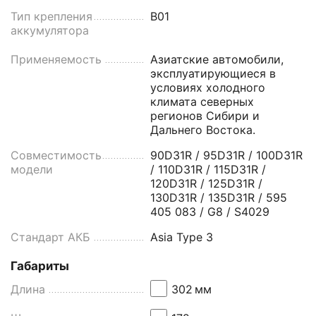
Тип крепления
B01
аккумулятора
Применяемость
Азиатские автомобили,
эксплуатирующиеся в
условиях холодного
климата северных
регионов Сибири и
Дальнего Востока.
Совместимость
90D31R / 95D31R / 100D31R
модели
/ 110D31R / 115D31R /
120D31R / 125D31R /
130D31R / 135D31R / 595
405 083 / G8 / S4029
Стандарт АКБ
Asia Type 3
Габариты
Длина
302
мм