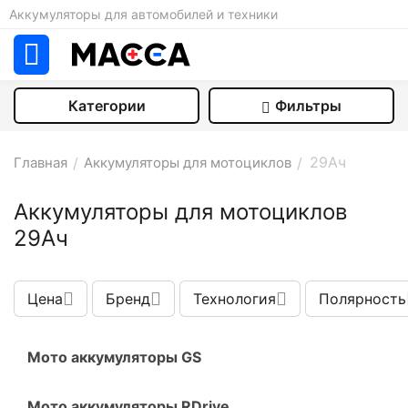
Аккумуляторы для автомобилей и техники
Категории
Фильтры
29Aч
Главная
/
Аккумуляторы для мотоциклов
/
Аккумуляторы для мотоциклов
29Aч
Цена
Бренд
Технология
Полярность
Мото аккумуляторы GS
Мото аккумуляторы RDrive