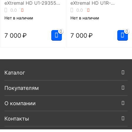
eXtremal HD U1-29355S
eXtremal HD U1R-
SMF-U1
29355S SMF-U1R
0.0
0.0
Нет в наличии
Нет в наличии
7 000
₽
7 000
₽
Каталог
Покупателям
О компании
Контакты