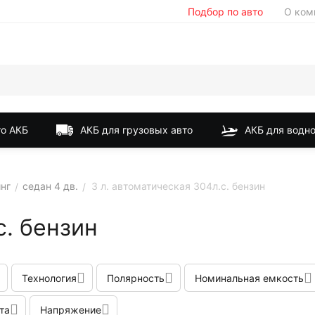
Подбор по авто
О ком
о АКБ
АКБ для грузовых авто
АКБ для водно
инг
седан 4 дв.
3 л. автоматическая 304л.с. бензин
/
/
с. бензин
Технология
Полярность
Номинальная емкость
та
Напряжение