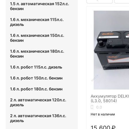
1.5 л. автоматическая 152л.с.
бензин
1.6 л. механическая 115л.с.
дизель
1.6 л. механическая 150л.с.
бензин
1.6 л. механическая 180л.с.
бензин
1.6 л. робот 115л.с. дизель
1.6 л. робот 150л.с. бензин
1.6 л. робот 180л.с. бензин
Аккумулятор DELK
2 л. автоматическая 120л.с.
(L3.0, 58014)
дизель
0.0
Нет в наличии
2 л. автоматическая 136л.с.
дизель
15 600
₽