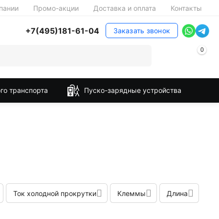
пании
Промо-акции
Доставка и оплата
Контакты
+7(495)181-61-04
Заказать звонок
0
го транспорта
Пуско-зарядные устройства
Ток холодной прокрутки
Клеммы
Длина