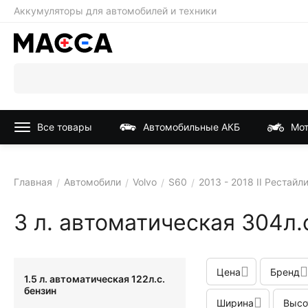
Аккумуляторы для автомобилей и техники
Все товары
Автомобильные АКБ
Мот
Главная
Автомобили
Volvo
S60
2013 - 2018 II Рестайл
/
/
/
/
3 л. автоматическая 304л.
Цена
Бренд
1.5 л. автоматическая 122л.с.
бензин
Ширина
Высо