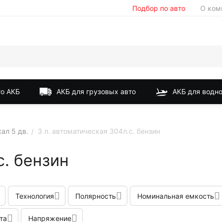
Подбор по авто
О ком
о АКБ
АКБ для грузовых авто
АКБ для водно
ал 5 дв.
3 л. автоматическая 304л.с. бензин
/
с. бензин
Технология
Полярность
Номинальная емкость
та
Напряжение