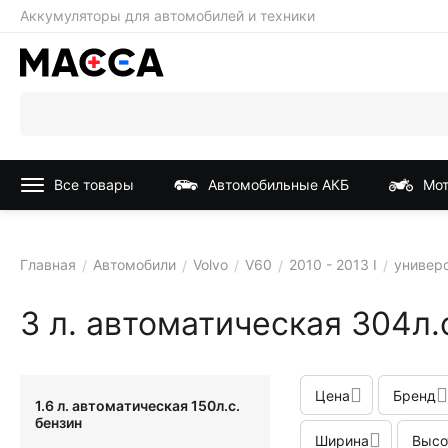
Аккумуляторы для автомобилей и техники
Все товары
Автомобильные АКБ
Мот
Главная
Автомобили
Volvo
V60
2010 - 2013 I
универс
/
/
/
/
/
3 л. автоматическая 304л.
Цена
Бренд
1.6 л. автоматическая 150л.с.
бензин
Ширина
Высо