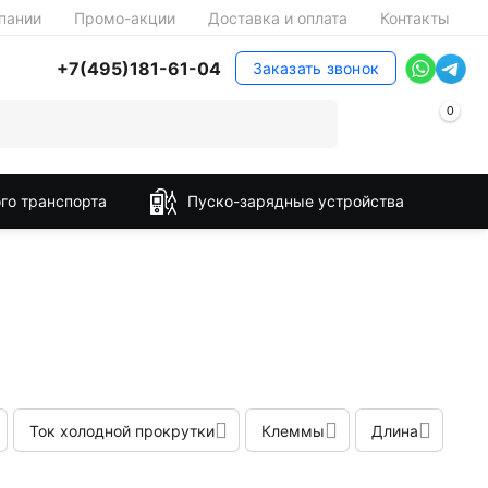
пании
Промо-акции
Доставка и оплата
Контакты
+7(495)181-61-04
Заказать звонок
0
го транспорта
Пуско-зарядные устройства
Ток холодной прокрутки
Клеммы
Длина